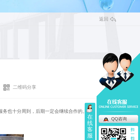
返回
二维码分享
服务也十分周到，后期一定会继续合作的。
在
QQ咨询
线
客
扫
一
服
扫