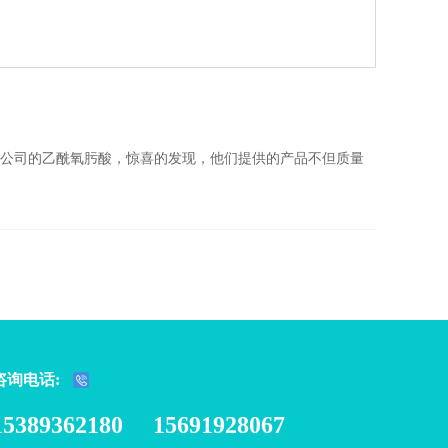
公司的乙酰氧肟酸，惊喜的发现，他们提供的产品不但质量
我司
咨询电话:
15389362180 15691928067