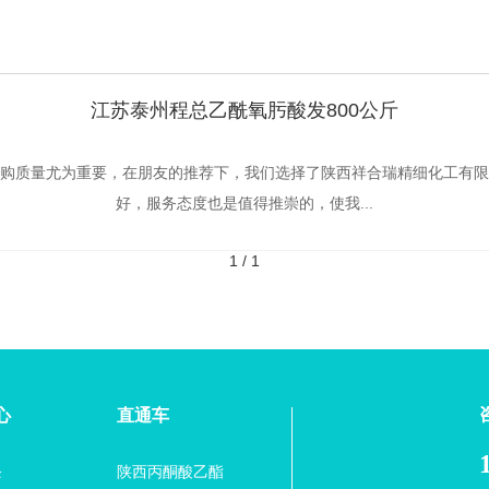
江苏泰州程总乙酰氧肟酸发800公斤
购质量尤为重要，在朋友的推荐下，我们选择了陕西祥合瑞精细化工有限
好，服务态度也是值得推崇的，使我...
1
/
1
心
直通车
条
陕西丙酮酸乙酯