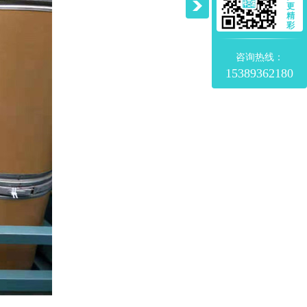
更
精
彩
咨询热线：
15389362180