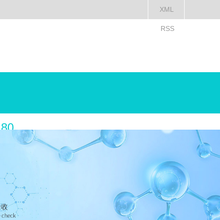
XML
RSS
180
067