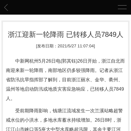
浙江迎新一轮降雨 已转移人员7849人
[发布日期：2021/5/27 11:07:04]
中新网杭州5月26日电(郭其钰)26日开始，浙江自北而
南迎来新一轮降雨，南部地区仍多较强降雨。记者从浙江
省防汛抗旱指挥部了解到，目前浙江丽水、金华、衢州、
温州等地启动防汛或地质灾害应急响应，已转移人员7849
人。
受前期降雨影响，钱塘江流域发生一次兰溪站略超警
戒水位的小洪水，多地水库蓄水持续增加。26日8时，浙
江江山市峡口等5座大中型水库略超汛限，其余主要江河