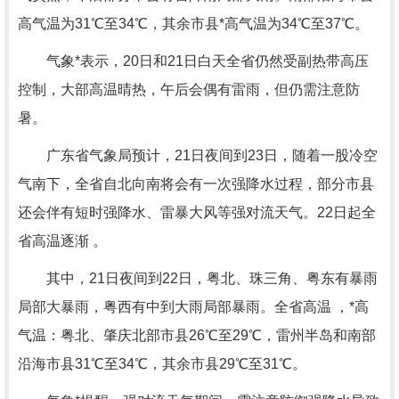
高气温为31℃至34℃，其余市县*高气温为34℃至37℃。
气象*表示，20日和21日白天全省仍然受副热带高压
控制，大部高温晴热，午后会偶有雷雨，但仍需注意防
暑。
广东省气象局预计，21日夜间到23日，随着一股冷空
气南下，全省自北向南将会有一次强降水过程，部分市县
还会伴有短时强降水、雷暴大风等强对流天气。22日起全
省高温逐渐 。
其中，21日夜间到22日，粤北、珠三角、粤东有暴雨
局部大暴雨，粤西有中到大雨局部暴雨。全省高温 ，*高
气温：粤北、肇庆北部市县26℃至29℃，雷州半岛和南部
沿海市县31℃至34℃，其余市县29℃至31℃。